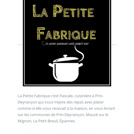
La Petite Fabrique c’est Pascale, cuisinière à Prin-
Deyrançon qui vous mijote des repas avec plaisir
comme si elle vous recevait à la maison, en vous livrant
sur les communes de Prin-Deyrançon, Mauzé sur le
Mignon, Le Petit Breuil, Épannes.