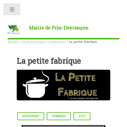
Toggle
Mairie de Prin-Deyrançon
Accueil
>
Vie économique
>
Commerces
>
La petite fabrique
La petite fabrique
RESTAURANT
COMMERCE
ACTU