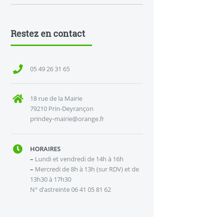
Restez en contact
05 49 26 31 65
18 rue de la Mairie
79210 Prin-Deyrançon
prindey-mairie@orange.fr
HORAIRES
–
Lundi et vendredi de 14h à 16h
–
Mercredi de 8h à 13h (sur RDV) et de
13h30 à 17h30
N° d’astreinte 06 41 05 81 62