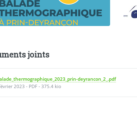
ments joints
alade_thermographique_2023_prin-deyrancon_2_.pdf
février 2023
-
PDF
-
375.4 kio